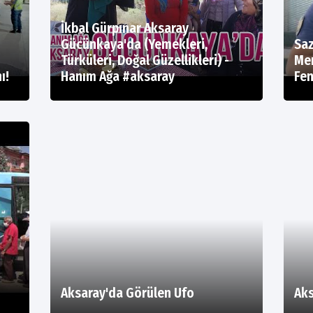
İkbal Gürpınar Aksaray
Gücünkaya'da (Yemekleri,
Saz
Türküleri, Doğal Güzellikleri) -
Me
ı!
Hanım Ağa #aksaray
Fen
Aksaray'da Görülen Ufo
Aks