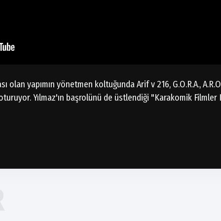
ı olan yapımın yönetmen koltuğunda Arif v 216, G.O.R.A., A.R.O
oturuyor. Yılmaz'ın başrolünü de üstlendiği "Karakomik Filmle
R