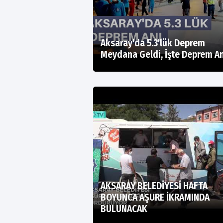
Aksaray'da 5.3'lük Deprem
Meydana Geldi, İşte Deprem An
AKSARAY BELEDİYESİ HAFTA
BOYUNCA AŞURE İKRAMINDA
BULUNACAK