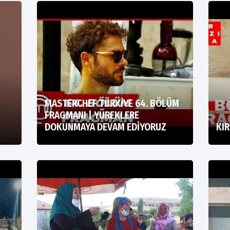
MASTERCHEF TÜRKİYE 64. BÖLÜM
FRAGMANI | YÜREKLERE
DOKUNMAYA DEVAM EDİYORUZ
KIR