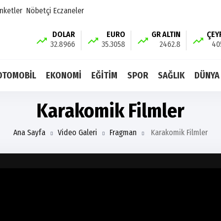
nketler
Nöbetçi Eczaneler
DOLAR
EURO
GR ALTIN
ÇEY
32.8966
35.3058
2462.8
40
OTOMOBİL
EKONOMİ
EĞİTİM
SPOR
SAĞLIK
DÜNYA
Karakomik Filmler
Ana Sayfa
Video Galeri
Fragman
Karakomik Filmler