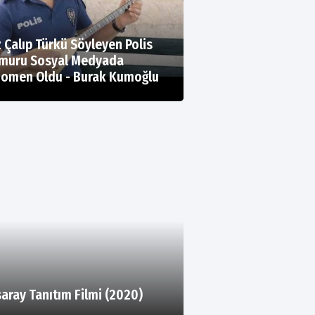
 Çalıp Türkü Söyleyen Polis
muru Sosyal Medyada
omen Oldu - Burak Kumoğlu
aray Tanıtım Filmi (2020)