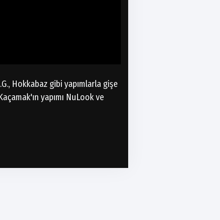
.G., Hokkabaz gibi yapımlarla gişe
r Kaçamak'ın yapımı NuLook ve