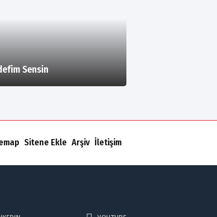
efim Sensin
temap
Sitene Ekle
Arşiv
İletişim