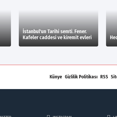
İstanbul'un Tarihi semti. Fener.
Kafeler caddesi ve kiremit evleri
Hed
Künye
Gizlilik Politikası
RSS
Si