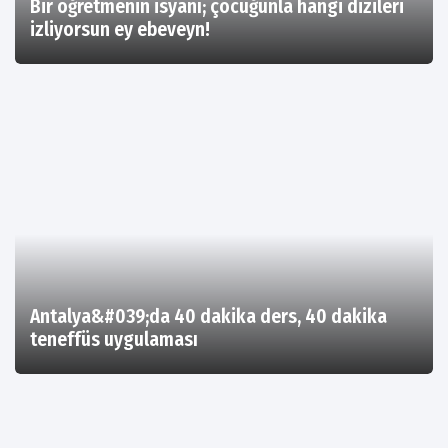
Bir öğretmenin isyanı; çocuğunla hangi dizileri
izliyorsun ey ebeveyn!
Antalya&#039;da 40 dakika ders, 40 dakika
teneffüs uygulaması