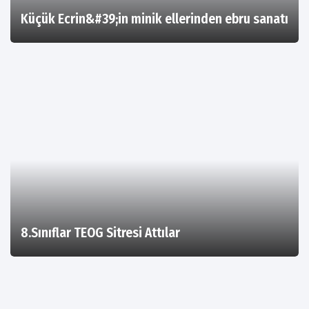
Küçük Ecrin&#39;in minik ellerinden ebru sanatı
8.Sınıflar TEOG Sitresi Attılar