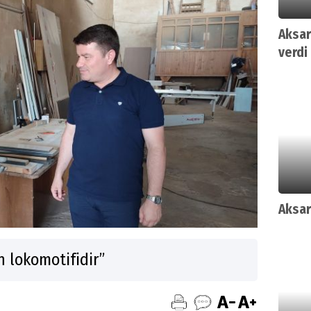
Aksar
verdi
Aksar
n lokomotifidir’’