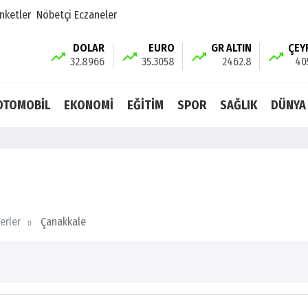
nketler
Nöbetçi Eczaneler
DOLAR
EURO
GR ALTIN
ÇEY
32.8966
35.3058
2462.8
40
OTOMOBİL
EKONOMİ
EĞİTİM
SPOR
SAĞLIK
DÜNYA
Yerler
Çanakkale