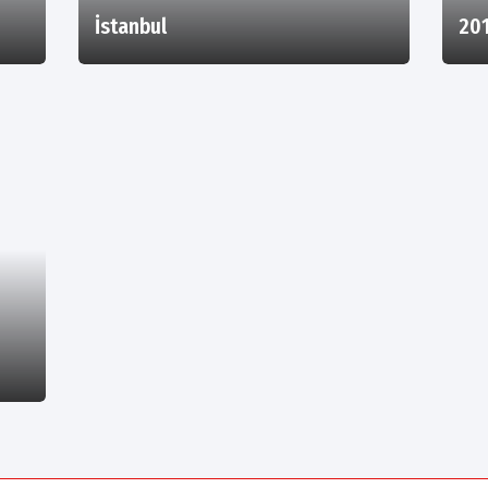
İstanbul
201