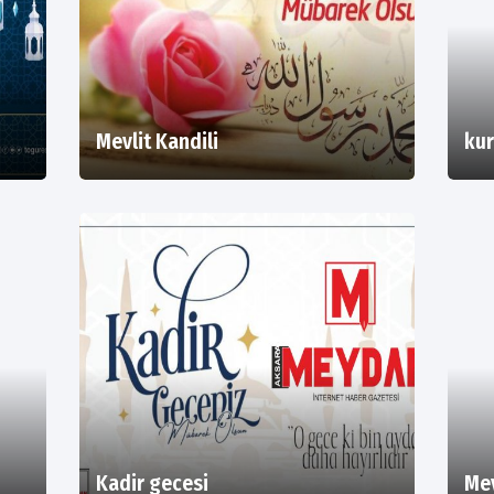
Mevlit Kandili
kur
Kadir gecesi
Mev