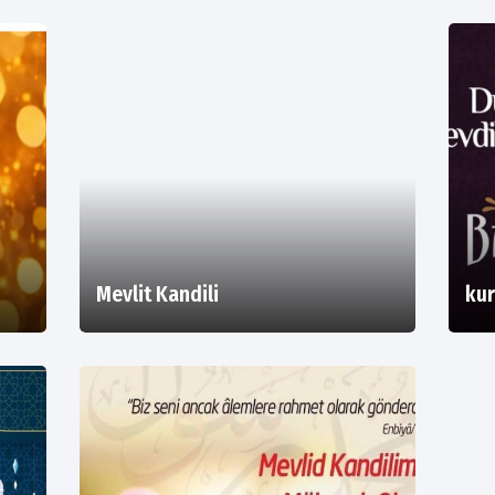
Mevlit Kandili
kur