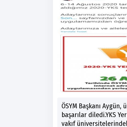
ÖSYM Başkanı Aygün, ün
başarılar diledi.YKS Ye
vakıf üniversitelerindek