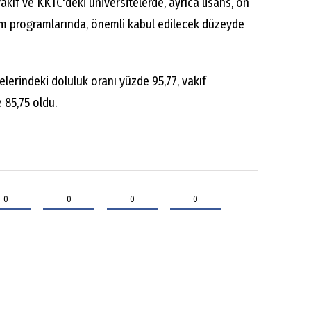
vakıf ve KKTC'deki üniversitelerde, ayrıca lisans, ön
im programlarında, önemli kabul edilecek düzeyde
lerindeki doluluk oranı yüzde 95,77, vakıf
 85,75 oldu.
0
0
0
0