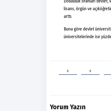
Dolululuk oranları devlet, 
lisans, örgün ve açıköğret
arttı.
Buna göre devlet üniversite
üniversitelerinde ise yüzde
0
0
Yorum Yazın