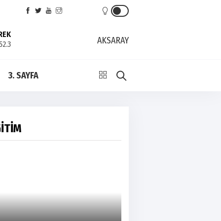
REK
AKSARAY
52.3
3. SAYFA
İTİM