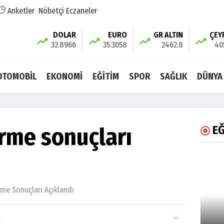
Anketler
Nöbetçi Eczaneler
DOLAR
EURO
GR ALTIN
ÇEY
32.8966
35.3058
2462.8
40
OTOMOBİL
EKONOMİ
EĞİTİM
SPOR
SAĞLIK
DÜNYA
rme sonuçları
EĞ
rme Sonuçları Açıklandı