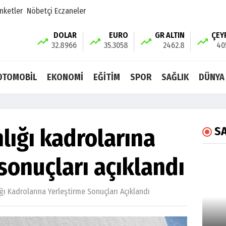
nketler
Nöbetçi Eczaneler
DOLAR
EURO
GR ALTIN
ÇEY
32.8966
35.3058
2462.8
40
OTOMOBİL
EKONOMİ
EĞİTİM
SPOR
SAĞLIK
DÜNYA
lığı kadrolarına
S
sonuçları açıklandı
ğı Kadrolarına Yerleştirme Sonuçları Açıklandı