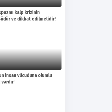
spazmı kalp krizinin
üdür ve dikkat edilmelidir!
un insan vücuduna olumlu
 vardır'