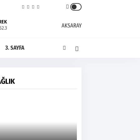
REK
AKSARAY
52.3
3. SAYFA
AĞLIK