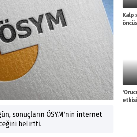
Kalp 
öncüs
'Oruc
etkisi
ün, sonuçların ÖSYM'nin internet
eğini belirtti.