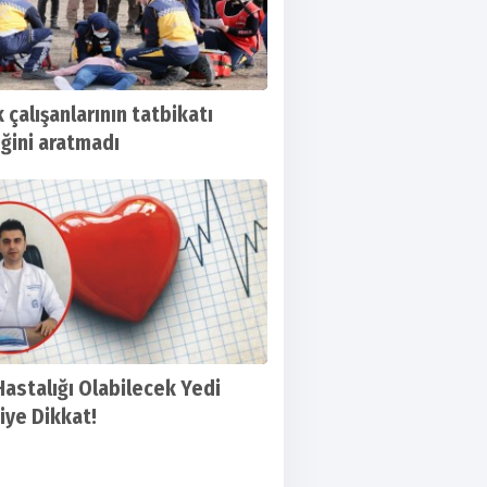
 çalışanlarının tatbikatı
ğini aratmadı
Hastalığı Olabilecek Yedi
tiye Dikkat!