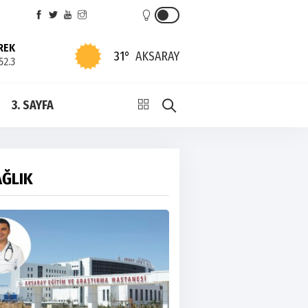
REK
31°
AKSARAY
52.3
3. SAYFA
AĞLIK