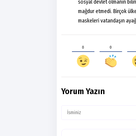
sosyal devlet olmanın bili
mağdur etmedi. Birçok ülke 
maskeleri vatandaşın ayağı
0
0
Yorum Yazın