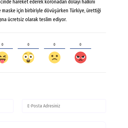
ncinde hareket ederek koronadan dolayı halkını
maske için birbiriyle dövüşürken Türkiye, ürettiği
na ücretsiz olarak teslim ediyor.
0
0
0
0