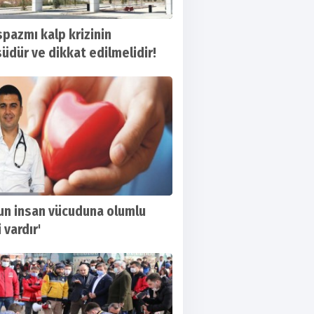
spazmı kalp krizinin
üdür ve dikkat edilmelidir!
un insan vücuduna olumlu
 vardır'