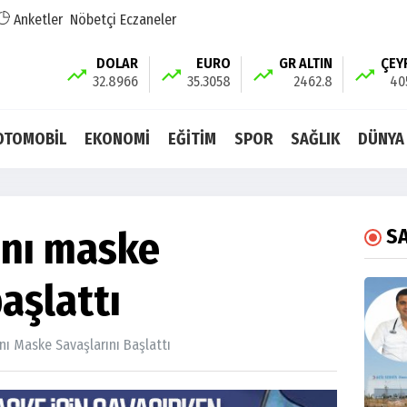
Anketler
Nöbetçi Eczaneler
DOLAR
EURO
GR ALTIN
ÇEY
32.8966
35.3058
2462.8
40
OTOMOBİL
EKONOMİ
EĞİTİM
SPOR
SAĞLIK
DÜNYA
ını maske
S
başlattı
nı Maske Savaşlarını Başlattı