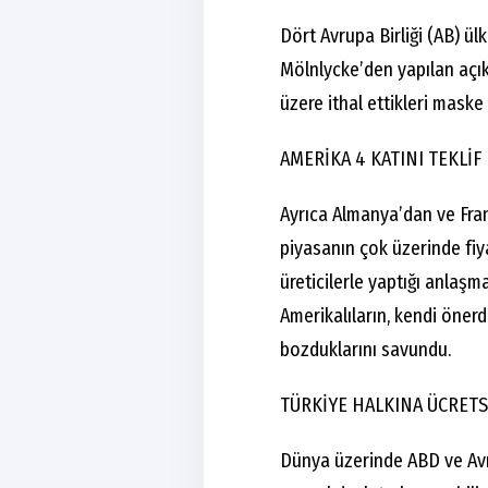
Dört Avrupa Birliği (AB) ülk
Mölnlycke’den yapılan açı
üzere ithal ettikleri maske 
AMERİKA 4 KATINI TEKLİF
Ayrıca Almanya’dan ve Frans
piyasanın çok üzerinde fiya
üreticilerle yaptığı anlaşm
Amerikalıların, kendi önerdi
bozduklarını savundu.
TÜRKİYE HALKINA ÜCRET
Dünya üzerinde ABD ve Avr