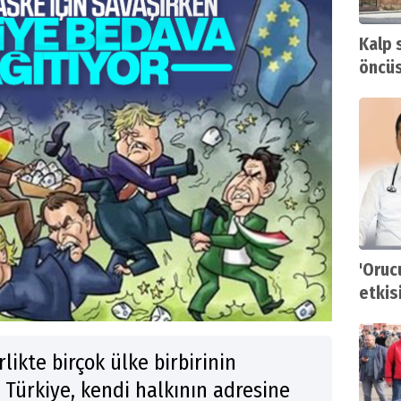
Kalp 
öncüs
'Oruc
etkisi
likte birçok ülke birbirinin
 Türkiye, kendi halkının adresine